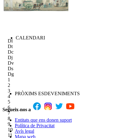
CALENDARI
Dl
Dt
Dc
Dj
Dv
Ds
Dg
1
2
3
PRÒXIMS ESDEVENIMENTS
4
5
6
Segueix-nos a
7
8
Entitats que ens donen suport
9
Política de Privacitat
10
Avís legal
11
Mapa web