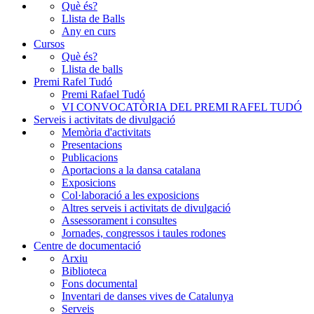
Què és?
Llista de Balls
Any en curs
Cursos
Què és?
Llista de balls
Premi Rafel Tudó
Premi Rafael Tudó
VI CONVOCATÒRIA DEL PREMI RAFEL TUDÓ
Serveis i activitats de divulgació
Memòria d'activitats
Presentacions
Publicacions
Aportacions a la dansa catalana
Exposicions
Col·laboració a les exposicions
Altres serveis i activitats de divulgació
Assessorament i consultes
Jornades, congressos i taules rodones
Centre de documentació
Arxiu
Biblioteca
Fons documental
Inventari de danses vives de Catalunya
Serveis