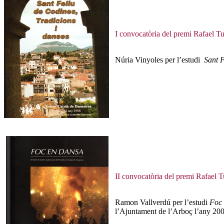
I convocatòria del premi Rafael T
Núria Vinyoles per l’estudi
Sant F
II convocatòria del premi Rafael 
Ramon Vallverdú per l’estudi
Foc 
l’Ajuntament de l’Arboç l’any 20