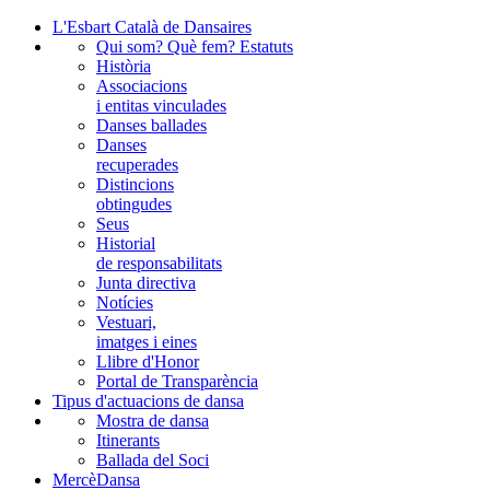
L'Esbart Català de Dansaires
Qui som? Què fem? Estatuts
Història
Associacions
i entitas vinculades
Danses ballades
Danses
recuperades
Distincions
obtingudes
Seus
Historial
de responsabilitats
Junta directiva
Notícies
Vestuari,
imatges i eines
Llibre d'Honor
Portal de Transparència
Tipus d'actuacions de dansa
Mostra de dansa
Itinerants
Ballada del Soci
MercèDansa