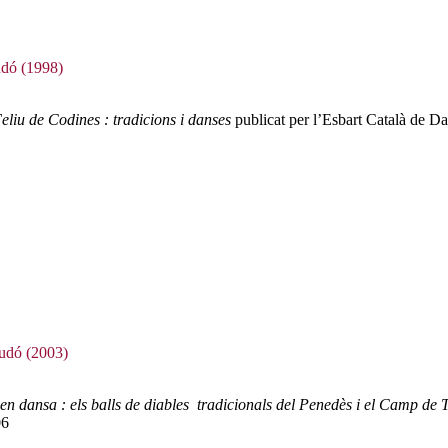
udó (1998)
eliu de Codines : tradicions i danses
publicat per l’Esbart Català de D
Tudó (2003)
en dansa : els balls de diables tradicionals del Penedès i el Camp de
06