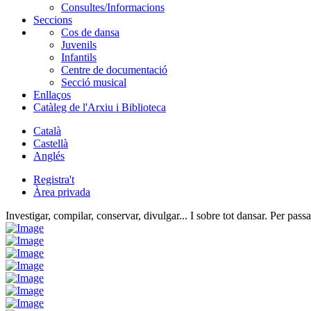
Consultes/Informacions
Seccions
Cos de dansa
Juvenils
Infantils
Centre de documentació
Secció musical
Enllaços
Catàleg de l'Arxiu i Biblioteca
Català
Castellà
Anglés
Registra't
Àrea privada
Investigar, compilar, conservar, divulgar... I sobre tot dansar. Per passa