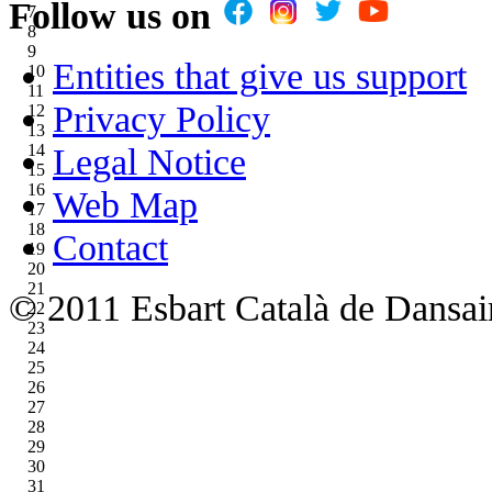
Follow us on
7
8
9
Entities that give us support
10
11
Privacy Policy
12
13
14
Legal Notice
15
16
Web Map
17
18
Contact
19
20
21
© 2011 Esbart Català de Dansair
22
23
24
25
26
27
28
29
30
31