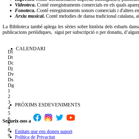
Videoteca
.
Conté enregistraments comercials en els quals aparegui
Fonoteca
.
Conté enregistraments sonors comercials i d'altres en
Arxiu musical
.
Conté melodies de dansa tradicional catalana, a
La Biblioteca també aplega les sèries sobre història dels esbarts dans
publicacions periòdiques, sigui per subscripció o per donatiu, d’algun
CALENDARI
Dl
Dt
Dc
Dj
Dv
Ds
Dg
1
2
3
PRÒXIMS ESDEVENIMENTS
4
5
6
Segueix-nos a
7
8
Entitats que ens donen suport
9
Política de Privacitat