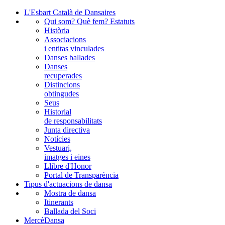
L'Esbart Català de Dansaires
Qui som? Què fem? Estatuts
Història
Associacions
i entitas vinculades
Danses ballades
Danses
recuperades
Distincions
obtingudes
Seus
Historial
de responsabilitats
Junta directiva
Notícies
Vestuari,
imatges i eines
Llibre d'Honor
Portal de Transparència
Tipus d'actuacions de dansa
Mostra de dansa
Itinerants
Ballada del Soci
MercèDansa