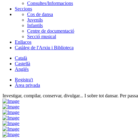
Consultes/Informacions
Seccions
Cos de dansa
Juvenils
Infantils
Centre de documentació
Secció musical
Enllaços
Catàleg de l'Arxiu i Biblioteca
Català
Castellà
Anglés
Registra't
Àrea privada
Investigar, compilar, conservar, divulgar... I sobre tot dansar. Per passa