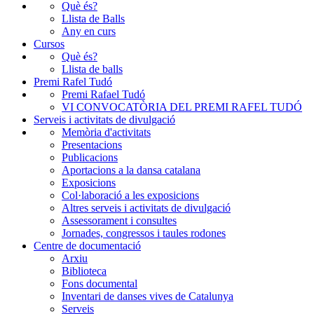
Què és?
Llista de Balls
Any en curs
Cursos
Què és?
Llista de balls
Premi Rafel Tudó
Premi Rafael Tudó
VI CONVOCATÒRIA DEL PREMI RAFEL TUDÓ
Serveis i activitats de divulgació
Memòria d'activitats
Presentacions
Publicacions
Aportacions a la dansa catalana
Exposicions
Col·laboració a les exposicions
Altres serveis i activitats de divulgació
Assessorament i consultes
Jornades, congressos i taules rodones
Centre de documentació
Arxiu
Biblioteca
Fons documental
Inventari de danses vives de Catalunya
Serveis