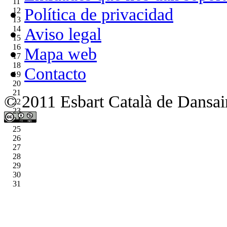
11
Política de privacidad
12
13
14
Aviso legal
15
16
Mapa web
17
18
Contacto
19
20
21
© 2011 Esbart Català de Dansair
22
23
24
25
26
27
28
29
30
31