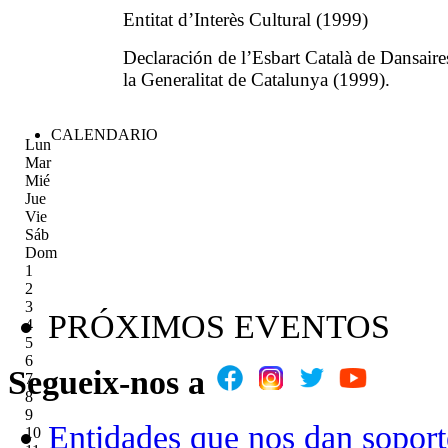
Entitat d’Interès Cultural (1999)
Declaración de l’Esbart Català de Dansai
la Generalitat
de Catalunya (1999).
CALENDARIO
Lun
Mar
Mié
Jue
Vie
Sáb
Dom
1
2
3
PRÓXIMOS EVENTOS
4
5
6
Segueix-nos a
7
8
9
Entidades que nos dan soport
10