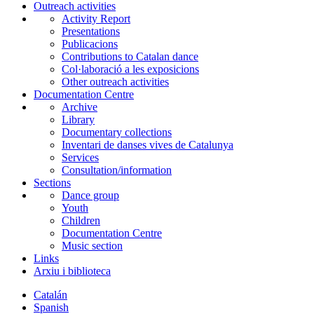
Outreach activities
Activity Report
Presentations
Publicacions
Contributions to Catalan dance
Col·laboració a les exposicions
Other outreach activities
Documentation Centre
Archive
Library
Documentary collections
Inventari de danses vives de Catalunya
Services
Consultation/information
Sections
Dance group
Youth
Children
Documentation Centre
Music section
Links
Arxiu i biblioteca
Catalán
Spanish