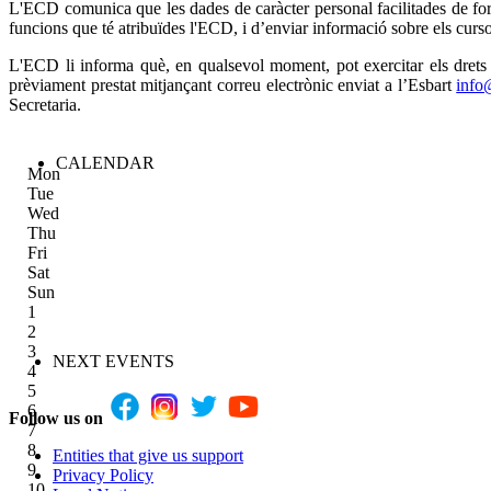
L'ECD comunica que les dades de caràcter personal facilitades de forma 
funcions que té atribuïdes l'ECD, i d’enviar informació sobre els curs
L'ECD li informa què, en qualsevol moment, pot exercitar els drets d
prèviament prestat mitjançant correu electrònic enviat a l’Esbart
info
Secretaria.
CALENDAR
Mon
Tue
Wed
Thu
Fri
Sat
Sun
1
2
3
NEXT EVENTS
4
5
6
Follow us on
7
8
Entities that give us support
9
Privacy Policy
10