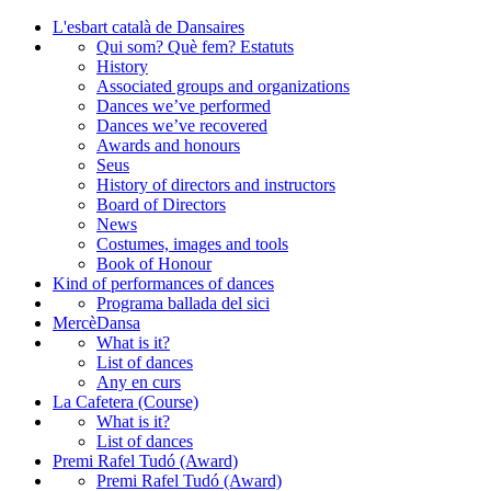
L'esbart català de Dansaires
Qui som? Què fem? Estatuts
History
Associated groups and organizations
Dances we’ve performed
Dances we’ve recovered
Awards and honours
Seus
History of directors and instructors
Board of Directors
News
Costumes, images and tools
Book of Honour
Kind of performances of dances
Programa ballada del sici
MercèDansa
What is it?
List of dances
Any en curs
La Cafetera (Course)
What is it?
List of dances
Premi Rafel Tudó (Award)
Premi Rafel Tudó (Award)