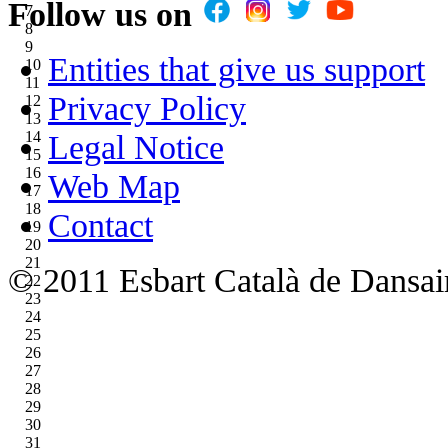
Follow us on
7
8
9
Entities that give us support
10
11
Privacy Policy
12
13
14
Legal Notice
15
16
Web Map
17
18
Contact
19
20
21
© 2011 Esbart Català de Dansair
22
23
24
25
26
27
28
29
30
31