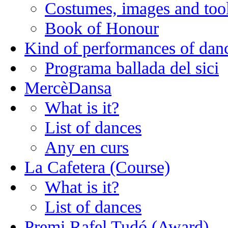
Costumes, images and too
Book of Honour
Kind of performances of dan
Programa ballada del sici
MercèDansa
What is it?
List of dances
Any en curs
La Cafetera (Course)
What is it?
List of dances
Premi Rafel Tudó (Award)